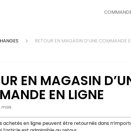
COMMANDER
CHANGES
RETOUR EN MAGASIN D’UNE COMMANDE E
UR EN MAGASIN D’U
ANDE EN LIGNE
 2 mois
cles achetés en ligne peuvent être retournés dans n’impor
i l’article est admissible au retour.