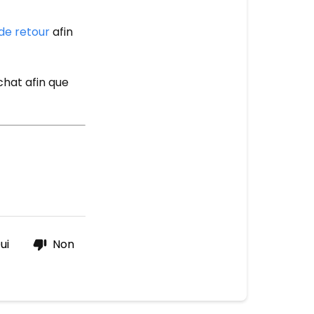
EN
LIGNE
 de retour
afin
Plus
de
hat afin que
questions?
ui
Non