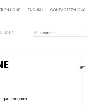
 EN LIGNE
ENGLISH
CONTACTEZ-NOUS
N LIGNE
Chercher
NE
RETOUR
EN
MAGASIN
D’UNE
te quel magasin
COMMANDE